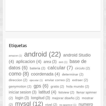
Etiquetas
android
(22)
android Studio
amazon
(1)
base de
(4)
aplicacion
(4)
area
(3)
aws
(1)
calcular
(7)
datos
(6)
bateria
(2)
circulo
(2)
como
(8)
coordenada
(4)
determinar
(2)
direccion
(2)
enviar correo
(2)
extraer
(2)
ejecutar
(1)
gps
(6)
genymotion
(2)
gratis
(2)
hola mundo
(2)
latitud
(4)
iniciar sesion
(3)
listview
(2)
llenar spinner
login
(3)
longitud
(3)
(2)
mejorar diseño
(2)
mostrar
mysql
(12)
numero
(2)
nivel
(2)
no aparece
(1)