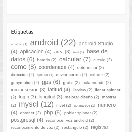
Etiquetas
android
(22)
android Studio
amazon
(1)
base de
(4)
aplicacion
(4)
area
(3)
aws
(1)
calcular
(7)
datos
(6)
bateria
(2)
circulo
(2)
como
(8)
coordenada
(4)
determinar
(2)
direccion
(2)
enviar correo
(2)
extraer
(2)
ejecutar
(1)
gps
(6)
genymotion
(2)
gratis
(2)
hola mundo
(2)
latitud
(4)
iniciar sesion
(3)
listview
(2)
llenar spinner
login
(3)
longitud
(3)
(2)
mejorar diseño
(2)
mostrar
mysql
(12)
numero
(2)
nivel
(2)
no aparece
(1)
php
(5)
(4)
obtener
(2)
poblar spinner
(2)
postgresql
(4)
reconocer voz android
(2)
registrar
reconocimiento de voz
(2)
rectangulo
(2)