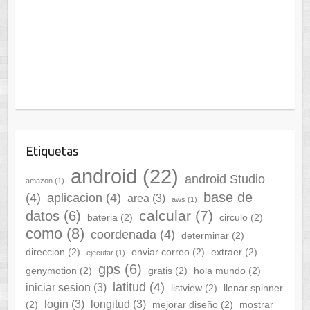
Etiquetas
android
(22)
android Studio
amazon
(1)
base de
(4)
aplicacion
(4)
area
(3)
aws
(1)
calcular
(7)
datos
(6)
bateria
(2)
circulo
(2)
como
(8)
coordenada
(4)
determinar
(2)
direccion
(2)
enviar correo
(2)
extraer
(2)
ejecutar
(1)
gps
(6)
genymotion
(2)
gratis
(2)
hola mundo
(2)
latitud
(4)
iniciar sesion
(3)
listview
(2)
llenar spinner
login
(3)
longitud
(3)
(2)
mejorar diseño
(2)
mostrar