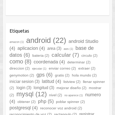
Etiquetas
android
(22)
android Studio
amazon
(1)
base de
(4)
aplicacion
(4)
area
(3)
aws
(1)
calcular
(7)
datos
(6)
bateria
(2)
circulo
(2)
como
(8)
coordenada
(4)
determinar
(2)
direccion
(2)
enviar correo
(2)
extraer
(2)
ejecutar
(1)
gps
(6)
genymotion
(2)
gratis
(2)
hola mundo
(2)
latitud
(4)
iniciar sesion
(3)
listview
(2)
llenar spinner
login
(3)
longitud
(3)
(2)
mejorar diseño
(2)
mostrar
mysql
(12)
numero
(2)
nivel
(2)
no aparece
(1)
php
(5)
(4)
obtener
(2)
poblar spinner
(2)
postgresql
(4)
reconocer voz android
(2)
registrar
reconocimiento de voz
(2)
rectangulo
(2)