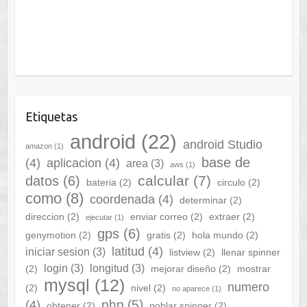
Etiquetas
android
(22)
android Studio
amazon
(1)
base de
(4)
aplicacion
(4)
area
(3)
aws
(1)
calcular
(7)
datos
(6)
bateria
(2)
circulo
(2)
como
(8)
coordenada
(4)
determinar
(2)
direccion
(2)
enviar correo
(2)
extraer
(2)
ejecutar
(1)
gps
(6)
genymotion
(2)
gratis
(2)
hola mundo
(2)
latitud
(4)
iniciar sesion
(3)
listview
(2)
llenar spinner
login
(3)
longitud
(3)
(2)
mejorar diseño
(2)
mostrar
mysql
(12)
numero
(2)
nivel
(2)
no aparece
(1)
php
(5)
(4)
obtener
(2)
poblar spinner
(2)