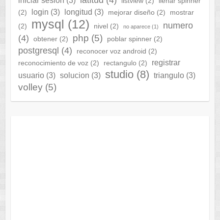
latitud
(4)
iniciar sesion
(3)
listview
(2)
llenar spinner
login
(3)
longitud
(3)
(2)
mejorar diseño
(2)
mostrar
mysql
(12)
numero
(2)
nivel
(2)
no aparece
(1)
php
(5)
(4)
obtener
(2)
poblar spinner
(2)
postgresql
(4)
reconocer voz android
(2)
registrar
reconocimiento de voz
(2)
rectangulo
(2)
studio
(8)
usuario
(3)
solucion
(3)
triangulo
(3)
volley
(5)