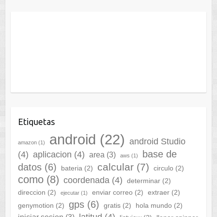
Etiquetas
android
(22)
android Studio
amazon
(1)
base de
(4)
aplicacion
(4)
area
(3)
aws
(1)
calcular
(7)
datos
(6)
bateria
(2)
circulo
(2)
como
(8)
coordenada
(4)
determinar
(2)
direccion
(2)
enviar correo
(2)
extraer
(2)
ejecutar
(1)
gps
(6)
genymotion
(2)
gratis
(2)
hola mundo
(2)