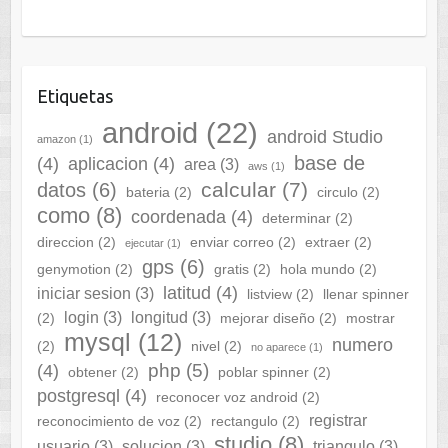
Etiquetas
android
(22)
android Studio
amazon
(1)
base de
(4)
aplicacion
(4)
area
(3)
aws
(1)
calcular
(7)
datos
(6)
bateria
(2)
circulo
(2)
como
(8)
coordenada
(4)
determinar
(2)
direccion
(2)
enviar correo
(2)
extraer
(2)
ejecutar
(1)
gps
(6)
genymotion
(2)
gratis
(2)
hola mundo
(2)
latitud
(4)
iniciar sesion
(3)
listview
(2)
llenar spinner
login
(3)
longitud
(3)
(2)
mejorar diseño
(2)
mostrar
mysql
(12)
numero
(2)
nivel
(2)
no aparece
(1)
php
(5)
(4)
obtener
(2)
poblar spinner
(2)
postgresql
(4)
reconocer voz android
(2)
registrar
reconocimiento de voz
(2)
rectangulo
(2)
studio
(8)
usuario
(3)
solucion
(3)
triangulo
(3)