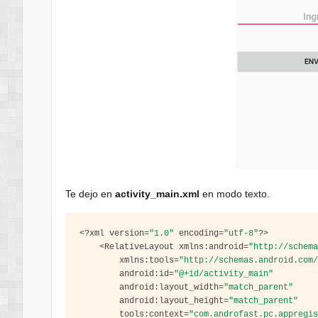
Te dejo en
activity_main.xml
en modo texto.
<?
xml version
=
"1.0"
 encoding
=
"utf-8"
?>
<
RelativeLayout xmlns
:
android
=
"http://schem
        xmlns
:
tools
=
"http://schemas.android.com
        android
:
id
=
"@+id/activity_main"
        android
:
layout_width
=
"match_parent"
        android
:
layout_height
=
"match_parent"
        tools
:
context
=
"com.androfast.pc.appregi