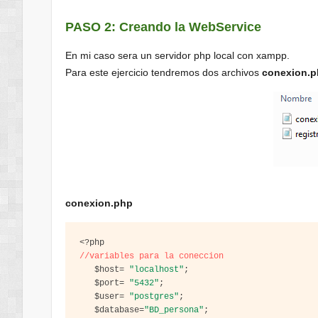
PASO 2: Creando la WebService
En mi caso sera un servidor php local con xampp.
Para este ejercicio tendremos dos archivos
conexion.
conexion.php
<?
//variables para la coneccion
$
host
=
"localhost"
;
$
port
=
"5432"
;
$
user
=
"postgres"
;
$
database
=
"BD_persona"
;