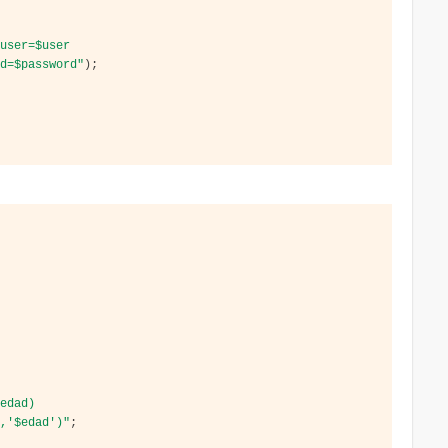
 user=$user 
rd=$password"
);
a
,edad) 
','$edad')"
;