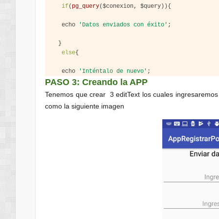
if
(
pg_query
($
conexion
, $
query
)){
  echo 
'Datos enviados con éxito'
;
}
else
{
  echo 
'Inténtalo de nuevo'
;
PASO 3: Creando la APP
}
pg_close
($
conexion
);
Tenemos que crear 3 editText los cuales ingresaremos 
?>
como la siguiente imagen