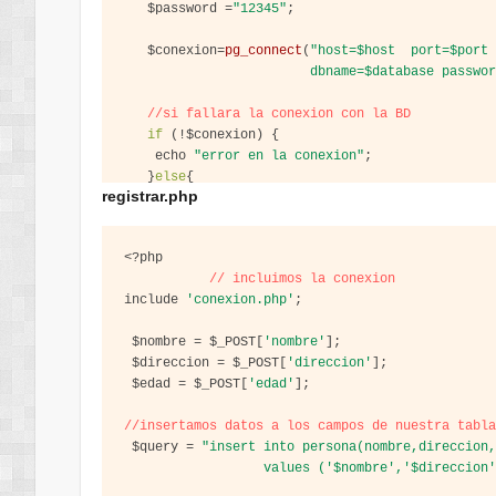
$
password 
=
"12345"
;
$
conexion
=
pg_connect
(
"host=$host  port=$port
                        dbname=$database passwo
//si fallara la conexion con la BD
if
(!$
conexion
) {
    echo 
"error en la conexion"
;
}
else
{
registrar.php
//echo 'conexion correctamente';
}
<?
php 

?>
// incluimos la conexion
include 
'conexion.php'
;
$
nombre 
= $
_POST
[
'nombre'
];
$
direccion 
= $
_POST
[
'direccion'
];
$
edad 
= $
_POST
[
'edad'
];
//insertamos datos a los campos de nuestra tabl
$
query 
=
"insert into persona(nombre,direccion
                  values ('$nombre','$direccion