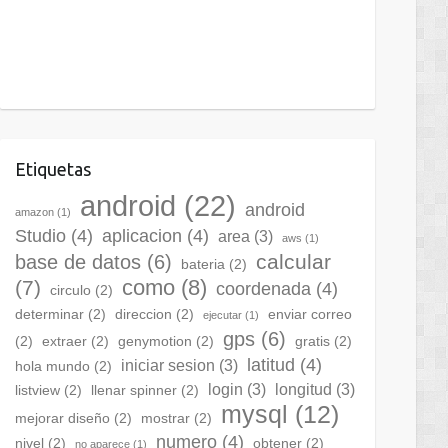
Etiquetas
android
(22)
android
amazon
(1)
Studio
(4)
aplicacion
(4)
area
(3)
aws
(1)
calcular
base de datos
(6)
bateria
(2)
como
(8)
(7)
coordenada
(4)
circulo
(2)
determinar
(2)
direccion
(2)
enviar correo
ejecutar
(1)
gps
(6)
(2)
extraer
(2)
genymotion
(2)
gratis
(2)
latitud
(4)
iniciar sesion
(3)
hola mundo
(2)
login
(3)
longitud
(3)
listview
(2)
llenar spinner
(2)
mysql
(12)
mejorar diseño
(2)
mostrar
(2)
numero
(4)
nivel
(2)
obtener
(2)
no aparece
(1)