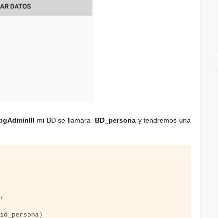
pgAdminIII
mi BD se llamara
BD_persona
y tendremos una
L
,
(
id_persona
)