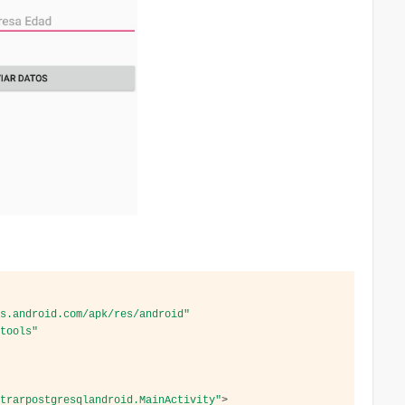
as.android.com/apk/res/android"
/tools"
strarpostgresqlandroid.MainActivity"
>