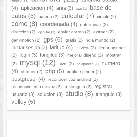
amazon
(1)
base de
(4)
aplicacion
(4)
area
(3)
aws
(1)
calcular
(7)
datos
(6)
bateria
(2)
circulo
(2)
como
(8)
coordenada
(4)
determinar
(2)
direccion
(2)
enviar correo
(2)
extraer
(2)
ejecutar
(1)
gps
(6)
genymotion
(2)
gratis
(2)
hola mundo
(2)
latitud
(4)
iniciar sesion
(3)
listview
(2)
llenar spinner
login
(3)
longitud
(3)
(2)
mejorar diseño
(2)
mostrar
mysql
(12)
numero
(2)
nivel
(2)
no aparece
(1)
php
(5)
(4)
obtener
(2)
poblar spinner
(2)
postgresql
(4)
reconocer voz android
(2)
registrar
reconocimiento de voz
(2)
rectangulo
(2)
studio
(8)
usuario
(3)
solucion
(3)
triangulo
(3)
volley
(5)