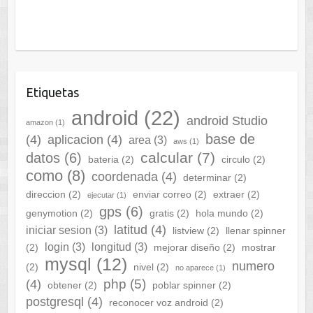
Etiquetas
android
(22)
android Studio
amazon
(1)
base de
(4)
aplicacion
(4)
area
(3)
aws
(1)
calcular
(7)
datos
(6)
bateria
(2)
circulo
(2)
como
(8)
coordenada
(4)
determinar
(2)
direccion
(2)
enviar correo
(2)
extraer
(2)
ejecutar
(1)
gps
(6)
genymotion
(2)
gratis
(2)
hola mundo
(2)
latitud
(4)
iniciar sesion
(3)
listview
(2)
llenar spinner
login
(3)
longitud
(3)
(2)
mejorar diseño
(2)
mostrar
mysql
(12)
numero
(2)
nivel
(2)
no aparece
(1)
php
(5)
(4)
obtener
(2)
poblar spinner
(2)
postgresql
(4)
reconocer voz android
(2)