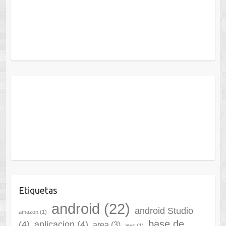
Etiquetas
android
(22)
android Studio
amazon
(1)
base de
(4)
aplicacion
(4)
area
(3)
aws
(1)