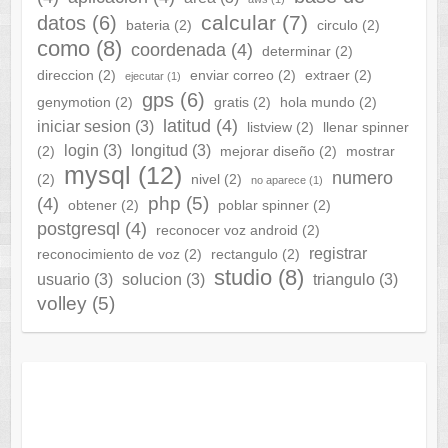
calcular
(7)
datos
(6)
bateria
(2)
circulo
(2)
como
(8)
coordenada
(4)
determinar
(2)
direccion
(2)
enviar correo
(2)
extraer
(2)
ejecutar
(1)
gps
(6)
genymotion
(2)
gratis
(2)
hola mundo
(2)
latitud
(4)
iniciar sesion
(3)
listview
(2)
llenar spinner
login
(3)
longitud
(3)
(2)
mejorar diseño
(2)
mostrar
mysql
(12)
numero
(2)
nivel
(2)
no aparece
(1)
php
(5)
(4)
obtener
(2)
poblar spinner
(2)
postgresql
(4)
reconocer voz android
(2)
registrar
reconocimiento de voz
(2)
rectangulo
(2)
studio
(8)
usuario
(3)
solucion
(3)
triangulo
(3)
volley
(5)