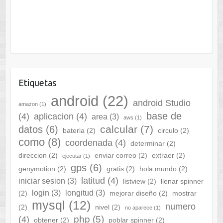
Etiquetas
android
(22)
android Studio
amazon
(1)
base de
(4)
aplicacion
(4)
area
(3)
aws
(1)
calcular
(7)
datos
(6)
bateria
(2)
circulo
(2)
como
(8)
coordenada
(4)
determinar
(2)
direccion
(2)
enviar correo
(2)
extraer
(2)
ejecutar
(1)
gps
(6)
genymotion
(2)
gratis
(2)
hola mundo
(2)
latitud
(4)
iniciar sesion
(3)
listview
(2)
llenar spinner
login
(3)
longitud
(3)
(2)
mejorar diseño
(2)
mostrar
mysql
(12)
numero
(2)
nivel
(2)
no aparece
(1)
php
(5)
(4)
obtener
(2)
poblar spinner
(2)