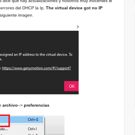
nos dice que hay actualizaciones y nosotros muy inocentes le
 errores del DHCP la Ip,
The virtual device got no IP
siguiente imagen.
en
archivo
–>
preferencias