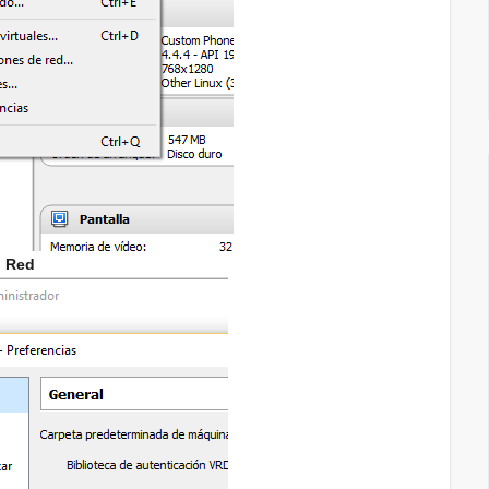
n
Red