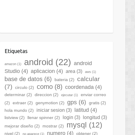
Etiquetas
android
(22)
android
amazon
(1)
Studio
(4)
aplicacion
(4)
area
(3)
aws
(1)
calcular
base de datos
(6)
bateria
(2)
como
(8)
(7)
coordenada
(4)
circulo
(2)
determinar
(2)
direccion
(2)
enviar correo
ejecutar
(1)
gps
(6)
(2)
extraer
(2)
genymotion
(2)
gratis
(2)
latitud
(4)
iniciar sesion
(3)
hola mundo
(2)
login
(3)
longitud
(3)
listview
(2)
llenar spinner
(2)
mysql
(12)
mejorar diseño
(2)
mostrar
(2)
numero
(4)
nivel
(2)
obtener
(2)
no aparece
(1)