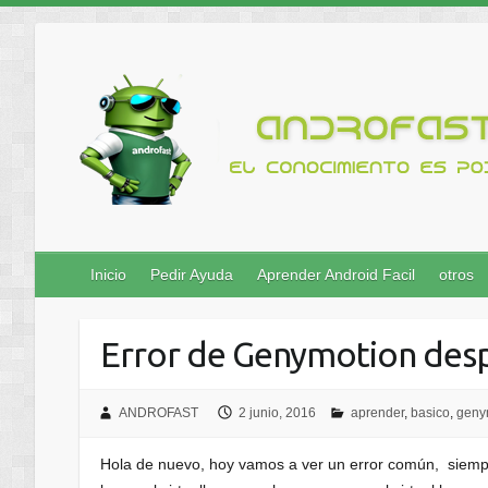
Inicio
Pedir Ayuda
Aprender Android Facil
otros
Error de Genymotion despu
ANDROFAST
2 junio, 2016
aprender
,
basico
,
geny
Hola de nuevo, hoy vamos a ver un error común, siem